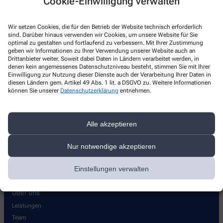
Cookie-Einwilligung verwalten
Wolbecker Straße 226
,
48155
Münster
0251/39 77 96 99
Wir setzen Cookies, die für den Betrieb der Website technisch erforderlich
sind. Darüber hinaus verwenden wir Cookies, um unsere Website für Sie
0251/53 01 93 38
optimal zu gestalten und fortlaufend zu verbessern. Mit Ihrer Zustimmung
geben wir Informationen zu Ihrer Verwendung unserer Website auch an
+49-1729518445
Drittanbieter weiter. Soweit dabei Daten in Ländern verarbeitet werden, in
margareten-apotheke@t-online.de
denen kein angemessenes Datenschutzniveau besteht, stimmen Sie mit Ihrer
Einwilligung zur Nutzung dieser Dienste auch der Verarbeitung Ihrer Daten in
diesen Ländern gem. Artikel 49 Abs. 1 lit. a DSGVO zu. Weitere Informationen
können Sie unserer
Datenschutzerklärung
entnehmen.
Alle akzeptieren
Hilfreiche Links
Premium Hausmarke
Nur notwendige akzeptieren
Rezept einlösen
Öffnungszeiten
Einstellungen verwalten
Über uns
Leistungen
Team