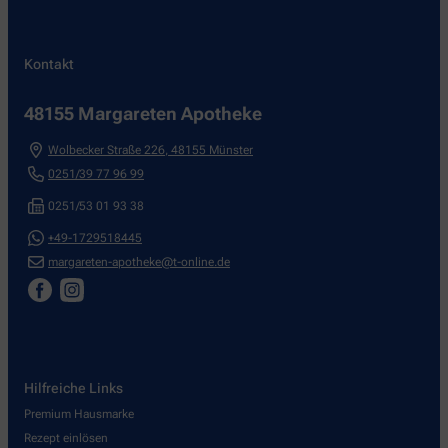
Kontakt
48155 Margareten Apotheke
Wolbecker Straße 226
,
48155
Münster
0251/39 77 96 99
0251/53 01 93 38
+49-1729518445
margareten-apotheke@t-online.de
Hilfreiche Links
Premium Hausmarke
Rezept einlösen