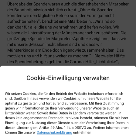
Übergabe der Spende waren auch die diensthabenden Mitarbeiter
der Bahnhofsmission sichtlich erfreut. „Ohne die Spenden
könnten wir den täglichen Betrieb so in der Form gar nicht
aufrechterhalten“, berichtet eine Mitarbeiterin. „Wir sind so
dankbar für alle, die uns wahrnehmen und helfen wollen. Wir
wissen die Unterstützung der Münsteraner sehr zu schätzen. Die
großzügige Spende der Magareten-Apotheke zeigt uns, dass wir
mit unserer ‚Mission‘ nicht alleine sind und dass wir
Münsterkinder am Ende doch irgendwie zusammenhalten. Das
motiviert uns und hilft uns weiter zu machen.“ Die zweite Hälfte
des Spendenbetrages geht an die Corona-Hilfe „Lichtblicke“,
einer Aktion von Caritas und Diakonie, die seit mehr als 20 Jahren
existiert und nachbarschaftliche Hilfe in Nordrhein-Westfalen
Cookie-Einwilligung verwalten
ermöglichen soll. Aktuell sollen die Spenden vor allem für die
Menschen genutzt werden, die die Corona-Krise besonders hart
getroffen hat. Bergmann war es wichtig, mit dem Geld etwas in
Wir setzen Cookies, die für den Betrieb der Website technisch erforderlich
ihrem nahen Umfeld bewirken zu können. In der Aktion
sind. Darüber hinaus verwenden wir Cookies, um unsere Website für Sie
Lichtblicke sieht sie eine Chance für alle diejenigen, die seit der
optimal zu gestalten und fortlaufend zu verbessern. Mit Ihrer Zustimmung
Pandemie in eine existentiell bedrohliche Situation gekommen
geben wir Informationen zu Ihrer Verwendung unserer Website auch an
Drittanbieter weiter. Soweit dabei Daten in Ländern verarbeitet werden, in
sind. Sie denkt da neben Alleinerziehenden vor allem auch an
denen kein angemessenes Datenschutzniveau besteht, stimmen Sie mit Ihrer
Freiberufler. Ingesamt wurden für den Verein bereits über vier
Einwilligung zur Nutzung dieser Dienste auch der Verarbeitung Ihrer Daten in
Millionen Euro gespendet – ein großer Teil der Spenden der letzten
diesen Ländern gem. Artikel 49 Abs. 1 lit. a DSGVO zu. Weitere Informationen
Wochen wurde über den Verkauf von Masken eingenommen.
können Sie unserer
Datenschutzerklärung
entnehmen.