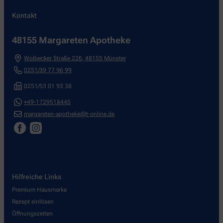
Kontakt
48155 Margareten Apotheke
Wolbecker Straße 226
,
48155
Münster
0251/39 77 96 99
0251/53 01 93 38
+49-1729518445
margareten-apotheke@t-online.de
Hilfreiche Links
Premium Hausmarke
Rezept einlösen
Öffnungszeiten