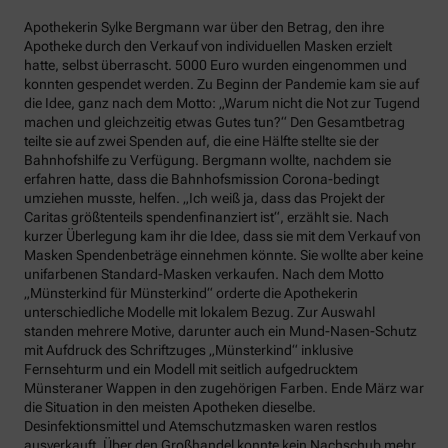
Apothekerin Sylke Bergmann war über den Betrag, den ihre
Apotheke durch den Verkauf von individuellen Masken erzielt
hatte, selbst überrascht. 5000 Euro wurden eingenommen und
konnten gespendet werden. Zu Beginn der Pandemie kam sie auf
die Idee, ganz nach dem Motto: „Warum nicht die Not zur Tugend
machen und gleichzeitig etwas Gutes tun?“ Den Gesamtbetrag
teilte sie auf zwei Spenden auf, die eine Hälfte stellte sie der
Bahnhofshilfe zu Verfügung. Bergmann wollte, nachdem sie
erfahren hatte, dass die Bahnhofsmission Corona-bedingt
umziehen musste, helfen. „Ich weiß ja, dass das Projekt der
Caritas größtenteils spendenfinanziert ist“, erzählt sie. Nach
kurzer Überlegung kam ihr die Idee, dass sie mit dem Verkauf von
Masken Spendenbeträge einnehmen könnte. Sie wollte aber keine
unifarbenen Standard-Masken verkaufen. Nach dem Motto
„Münsterkind für Münsterkind“ orderte die Apothekerin
unterschiedliche Modelle mit lokalem Bezug. Zur Auswahl
standen mehrere Motive, darunter auch ein Mund-Nasen-Schutz
mit Aufdruck des Schriftzuges „Münsterkind“ inklusive
Fernsehturm und ein Modell mit seitlich aufgedrucktem
Münsteraner Wappen in den zugehörigen Farben. Ende März war
die Situation in den meisten Apotheken dieselbe.
Desinfektionsmittel und Atemschutzmasken waren restlos
ausverkauft. Über den Großhandel konnte kein Nachschub mehr