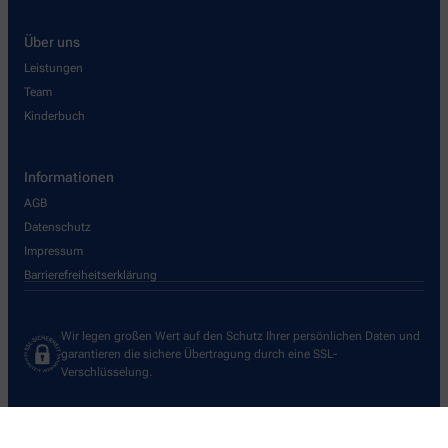
Über uns
Leistungen
Team
Kinderbuch
Informationen
AGB
Datenschutz
Impressum
Barrierefreiheitserklärung
Wir legen großen Wert auf den Schutz Ihrer persönlichen Daten und
garantieren die sichere Übertragung durch eine SSL-
Verschlüsselung.