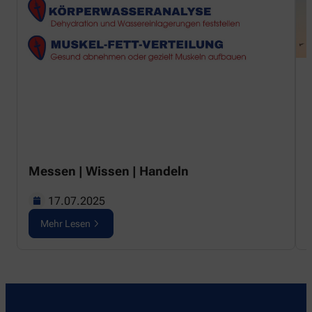
F
V
Messen | Wissen | Handeln
e
i
17.07.2025
U
Mehr Lesen